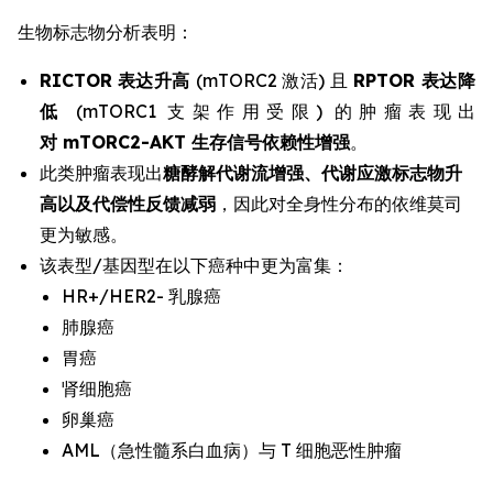
生物标志物分析表明：
RICTOR
表达升高
(mTORC2 激活) 且
RPTOR 表达降
低
(mTORC1 支架作用受限) 的肿瘤表现出
对 mTORC2-AKT 生存信号依赖性增强
。
此类肿瘤表现出
糖酵解代谢流增强、代谢应激标志物升
高以及代偿性反馈减弱
，因此对全身性分布的依维莫司
更为敏感。
该表型/基因型在以下癌种中更为富集：
HR+/HER2- 乳腺癌
肺腺癌
胃癌
肾细胞癌
卵巢癌
AML（急性髓系白血病）与 T 细胞恶性肿瘤