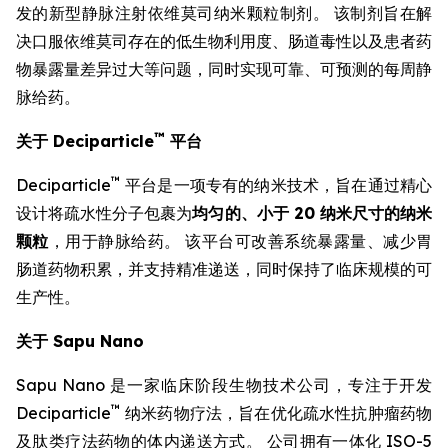
发的新型静脉注射依维莫司纳米颗粒制剂。 该制剂旨在解
决口服依维莫司存在的低生物利用度、肠道毒性以及患者药
物暴露量差异过大等问题，同时实现可靠、可预测的每周静
脉给药。
™
关于 Deciparticle
平台
™
Deciparticle
平台是一项专有的纳米技术，旨在通过精心
设计将疏水性分子包裹为
均匀的、小于 20 纳米尺寸的纳米
颗粒
，用于静脉给药。 该平台可改善系统暴露量、减少胃
肠道药物积累，并支持精准递送，同时保持了临床规模的可
生产性。
关于 Sapu Nano
Sapu Nano 是一家临床阶段生物技术公司，专注于开发
™
Deciparticle
纳米药物疗法，旨在优化疏水性抗肿瘤药物
及肽类疗法药物的体内递送方式。 公司拥有一体化 ISO-5