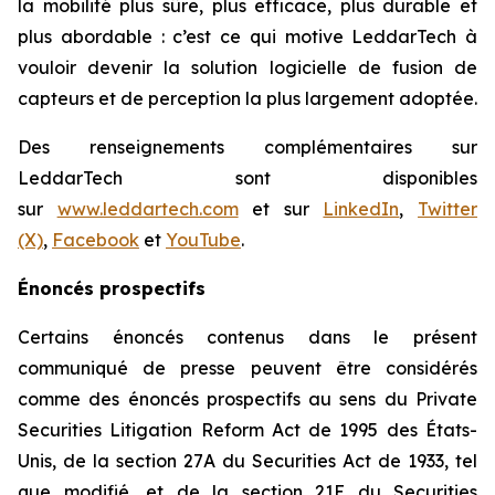
la mobilité plus sûre, plus efficace, plus durable et
plus abordable : c’est ce qui motive LeddarTech à
vouloir devenir la solution logicielle de fusion de
capteurs et de perception la plus largement adoptée.
Des renseignements complémentaires sur
LeddarTech sont disponibles
sur
www.leddartech.com
et sur
LinkedIn
,
Twitter
(X)
,
Facebook
et
YouTube
.
Énoncés prospectifs
Certains énoncés contenus dans le présent
communiqué de presse peuvent être considérés
comme des énoncés prospectifs au sens du
Private
Securities Litigation Reform Act de 1995
des États-
Unis, de la section 27A du
Securities Act de 1933
, tel
que modifié, et de la section 21E du
Securities