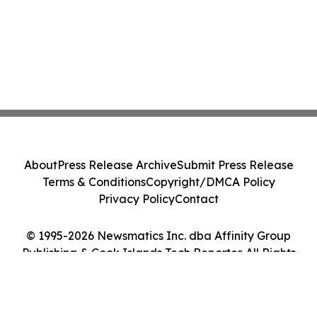
About
Press Release Archive
Submit Press Release
Terms & Conditions
Copyright/DMCA Policy
Privacy Policy
Contact
© 1995-2026 Newsmatics Inc. dba Affinity Group
Publishing & Cook Islands Tech Reporter. All Rights
Reserved.
Cookie Settings / Your Privacy Choices