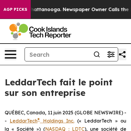
os in Chattanooga. Newspaper Owner Calls the People
AGP PICKS
LeddarTech fait le point
sur son entreprise
QUÉBEC, Canada, 11 juin 2025 (GLOBE NEWSWIRE) -
®
-
LeddarTech
Holdings Inc.
(« LeddarTech » ou
la « Société ») (
NASDAQ : LDTC
), une société de